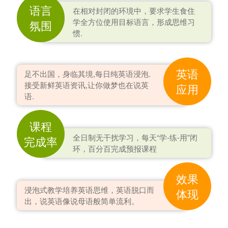
语言
在相对封闭的环境中，要求学生食住
学全方位使用目标语言，形成思维习
氛围
惯.
英语
足不出国，身临其境,每日纯英语浸泡.
接受新鲜英语资讯,让你做梦也在说英
应用
语.
课程
全日制无干扰学习，每天“学-练-用”闭
完成率
环，百分百完成预报课程
效果
浸泡式教学培养英语思维，英语脱口而
体现
出，说英语像说母语般简单流利。