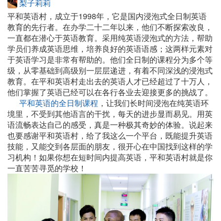
梨子莉莉
平和英语村，成立于1998年，它是国内浸泡式全日制英语
教育的先行者。在办学二十二年以来，他们不断探索改良，
一直都在潜心于英语教育。采用纯英语浸泡式的方法，帮助
学员们养成英语思维，培养良好的英语语感；这两样元素对
于英语学习是非常有帮助的。他们全日制的课程分为多个等
级，从零基础到高级别一层层递进，有着不同深浅的浸泡式
教育。在平和英语村走出去的英语人才已经超过了十万人，
他们掌握了英语已经可以在各行各业去迎接更多的挑战了。
平和英语的全日制课程
，让我们长时间浸泡在纯英语环
境里，不受到其他语言的干扰，每天的进步显而易见。用英
语流畅表达自己的感受，真是一种极其奇妙的体验。说起来
也要感谢平和英语村，给了我这么一个平台，既能提升英语
技能，又能交到各层面的朋友，很开心在中国找到这样的学
习机构！如果你想在短时间内提高英语，平和英语村就是你
一直苦苦寻觅的学校！