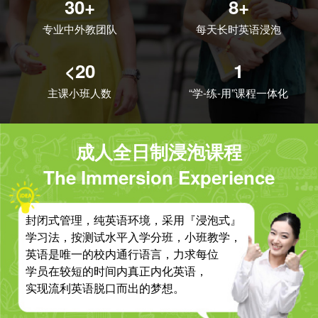
30+
8+
专业中外教团队
每天长时英语浸泡
<20
1
主课小班人数
“学-练-用”课程一体化
成人全日制浸泡课程
The Immersion Experience
封闭式管理，纯英语环境，采用『浸泡式』
学习法，按测试水平入学分班，小班教学，
英语是唯一的校内通行语言，力求每位
学员在较短的时间内真正内化英语，
实现流利英语脱口而出的梦想。