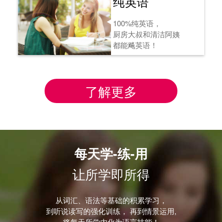
纯英语
100%纯英语，
厨房大叔和清洁阿姨
都能飚英语！
了解更多
每天学-练-用
让所学即所得
从词汇、语法等基础的积累学习，
到听说读写的强化训练， 再到情景运用,
将每天所学内化为语言技能！