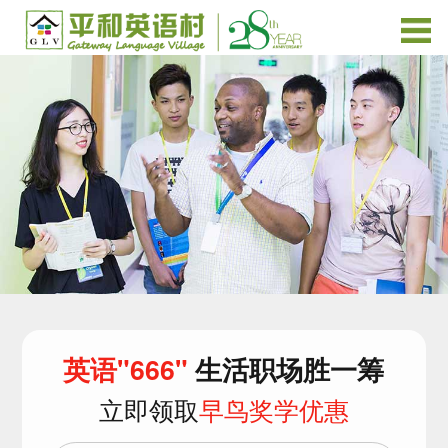
英语"666"
生活职场胜一筹
立即领取
早鸟奖学优惠