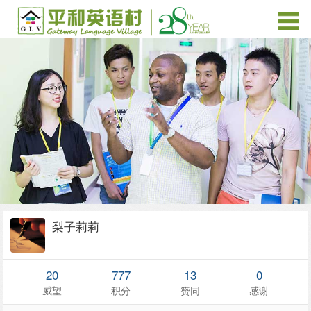
梨子莉莉
20
777
13
0
威望
积分
赞同
感谢