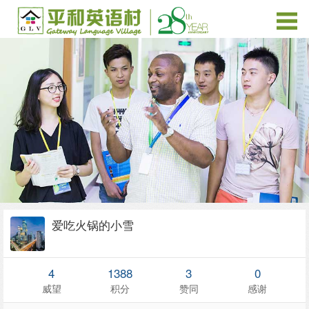
爱吃火锅的小雪
4
1388
3
0
威望
积分
赞同
感谢