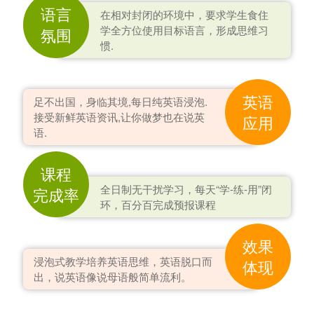
语言
在相对封闭的环境中，要求学生食住
学全方位使用目标语言，形成思维习
氛围
惯.
英语
足不出国，身临其境,每日纯英语浸泡.
接受新鲜英语资讯,让你做梦也在说英
应用
语.
课程
全日制无干扰学习，每天“学-练-用”闭
完成率
环，百分百完成预报课程
效果
浸泡式教学培养英语思维，英语脱口而
体现
出，说英语像说母语般简单流利。