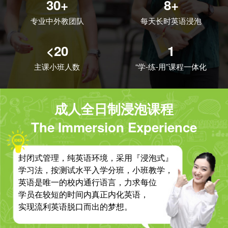
30+
8+
专业中外教团队
每天长时英语浸泡
<20
1
主课小班人数
“学-练-用”课程一体化
成人全日制浸泡课程
The Immersion Experience
封闭式管理，纯英语环境，采用『浸泡式』
学习法，按测试水平入学分班，小班教学，
英语是唯一的校内通行语言，力求每位
学员在较短的时间内真正内化英语，
实现流利英语脱口而出的梦想。