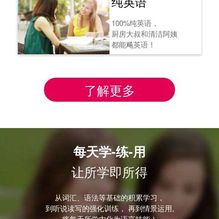
纯英语
100%纯英语，
厨房大叔和清洁阿姨
都能飚英语！
了解更多
每天学-练-用
让所学即所得
从词汇、语法等基础的积累学习，
到听说读写的强化训练， 再到情景运用,
将每天所学内化为语言技能！