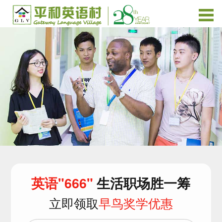
英语"666"
生活职场胜一筹
立即领取
早鸟奖学优惠