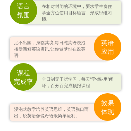
语言
在相对封闭的环境中，要求学生食住
学全方位使用目标语言，形成思维习
氛围
惯.
英语
足不出国，身临其境,每日纯英语浸泡.
接受新鲜英语资讯,让你做梦也在说英
应用
语.
课程
全日制无干扰学习，每天“学-练-用”闭
完成率
环，百分百完成预报课程
效果
浸泡式教学培养英语思维，英语脱口而
体现
出，说英语像说母语般简单流利。