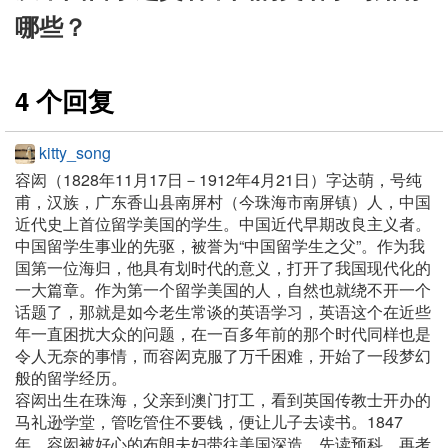
哪些？
4 个回复
kitty_song
容闳（1828年11月17日－1912年4月21日）字达萌，号纯
甫，汉族，广东香山县南屏村（今珠海市南屏镇）人，中国
近代史上首位留学美国的学生。中国近代早期改良主义者。
中国留学生事业的先驱，被誉为“中国留学生之父”。作为我
国第一位海归，他具有划时代的意义，打开了我国现代化的
一大篇章。作为第一个留学美国的人，自然也就绕不开一个
话题了，那就是如今老生常谈的英语学习，英语这个在近些
年一直困扰大众的问题，在一百多年前的那个时代同样也是
令人无奈的事情，而容闳克服了万千困难，开始了一段梦幻
般的留学经历。
容闳出生在珠海，父亲到澳门打工，看到英国传教士开办的
马礼逊学堂，管吃管住不要钱，便让儿子去读书。1847
年，容闳被好心的布朗夫妇带往美国深造，先读预科，再考