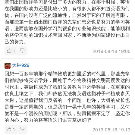
辈们出国留洋学习是付出了多大的努力，在那个时候，英语
在我国的影响力还是比较小的，有很多人都不知道英语为何
物，在国内没有广泛的流通性，自然对于它的了解是有限，
而那些第一批踏出国门留洋的先辈们想必也是努力的学习英
语，进而能够在国外学习到很多的专业知识技能，能够顺利
的将学习到的知识技术带回国家，不断地为国家建设付出自
己的努力。
1
2019-08-16 19:05
大钟929
回想一百多年前那个精神物质更加匮乏的时代里，那些先辈
们都能够将英语学好，而处于当今物质精神文明高度发达的
时代里，英语也成为了我们义务教育中必学科目，在重重的
优良土壤之下，我们却依然无法将英语这颗种子种植成参天
大树，这是值得我们反省的一个问题，也许，大树的成长也
是要一定的周期的，但是我们一晃十几年的英语学习，又何
尝不是一个漫长的周期呢？所以，别再摇摆不定了，坚定你
的内心，努力的将英语这门语言掌握好吧
1
2019-08-16 19:13