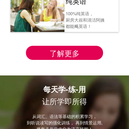
纯英语
100%纯英语，
厨房大叔和清洁阿姨
都能飚英语！
了解更多
每天学-练-用
让所学即所得
从词汇、语法等基础的积累学习，
到听说读写的强化训练， 再到情景运用,
将每天所学内化为语言技能！