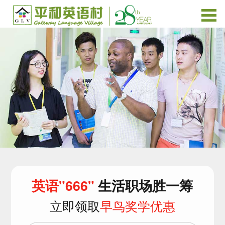
英语"666"
生活职场胜一筹
立即领取
早鸟奖学优惠