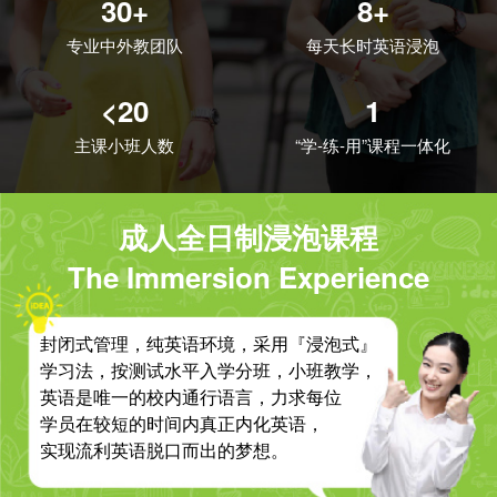
30+
8+
专业中外教团队
每天长时英语浸泡
<20
1
主课小班人数
“学-练-用”课程一体化
成人全日制浸泡课程
The Immersion Experience
封闭式管理，纯英语环境，采用『浸泡式』
学习法，按测试水平入学分班，小班教学，
英语是唯一的校内通行语言，力求每位
学员在较短的时间内真正内化英语，
实现流利英语脱口而出的梦想。