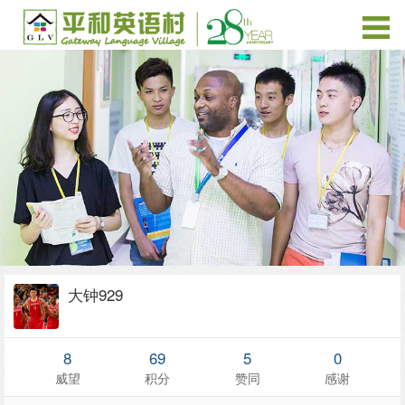
大钟929
8
69
5
0
威望
积分
赞同
感谢