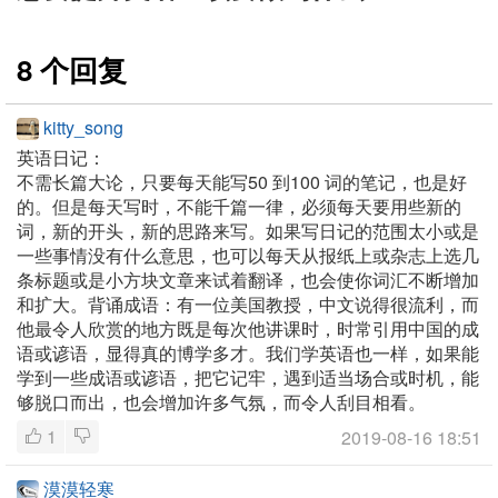
8 个回复
kitty_song
英语日记：
不需长篇大论，只要每天能写50 到100 词的笔记，也是好
的。但是每天写时，不能千篇一律，必须每天要用些新的
词，新的开头，新的思路来写。如果写日记的范围太小或是
一些事情没有什么意思，也可以每天从报纸上或杂志上选几
条标题或是小方块文章来试着翻译，也会使你词汇不断增加
和扩大。背诵成语：有一位美国教授，中文说得很流利，而
他最令人欣赏的地方既是每次他讲课时，时常引用中国的成
语或谚语，显得真的博学多才。我们学英语也一样，如果能
学到一些成语或谚语，把它记牢，遇到适当场合或时机，能
够脱口而出，也会增加许多气氛，而令人刮目相看。
1
2019-08-16 18:51
漠漠轻寒