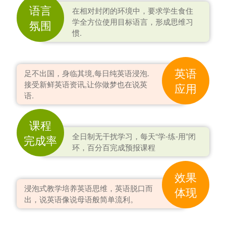
语言
在相对封闭的环境中，要求学生食住
学全方位使用目标语言，形成思维习
氛围
惯.
英语
足不出国，身临其境,每日纯英语浸泡.
接受新鲜英语资讯,让你做梦也在说英
应用
语.
课程
全日制无干扰学习，每天“学-练-用”闭
完成率
环，百分百完成预报课程
效果
浸泡式教学培养英语思维，英语脱口而
体现
出，说英语像说母语般简单流利。