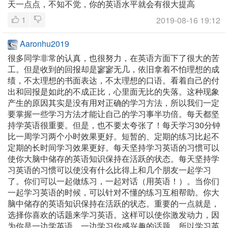
天一点点，不知不觉，你的英语水平就会有很大提高
1
2019-08-16 19:12
Aaronhu2019
很多同学非常的认真，也很努力，在英语方面下了很大的苦
工。但是收到的回报却是寥寥无几，依旧拿着不怕理想的成
绩，不太理想的书面表达，不太理想的口语。看着自己的付
出和回报是如此的不成正比，心里面无比的失落。这种现象
产生的原因其实是没有用对正确的学习方法，所以我们一定
要掌握一些学习方法才能让自己的学习事半功倍。每天都坚
持学英语很重要。但是，也不要太夸张了！每天学习30分钟
比一周学习两个小时效果更好。短暂的、定期的练习比起不
定期的长时间学习效果更好。每天坚持学习英语的习惯可以
使你大脑中储存的英语知识保持在活跃的状态。每天坚持学
习英语的习惯可以使没有什么比得上和几个朋友一起学习
了。你们可以一起做练习，一起对话（用英语！）。当你们
一起学习英语的时候，可以针对不懂的练习互相帮助。你大
脑中储存的英语知识保持在活跃的状态。重要的一点就是，
选择你喜欢的话题来学习英语。这样可以使你激发动力，因
为你是一边学英语，一边学习你感兴趣的话题。所以学习英