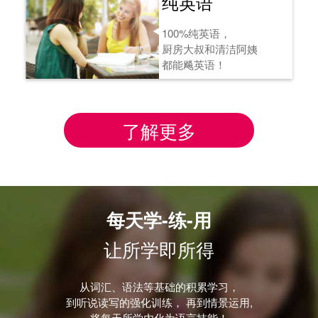
纯英语
100%纯英语，
厨房大叔和清洁阿姨
都能飚英语！
了解更多
每天学-练-用
让所学即所得
从词汇、语法等基础的积累学习，
到听说读写的强化训练， 再到情景运用,
将每天所学内化为语言技能！