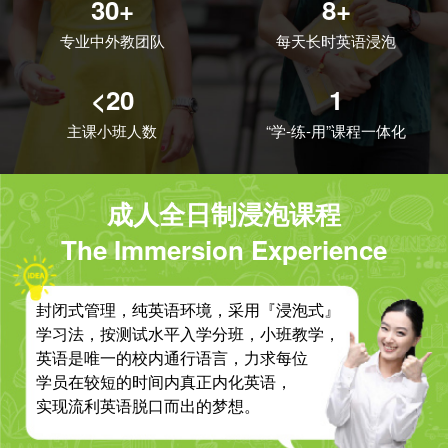
30+
8+
专业中外教团队
每天长时英语浸泡
<20
1
主课小班人数
“学-练-用”课程一体化
成人全日制浸泡课程
The Immersion Experience
封闭式管理，纯英语环境，采用『浸泡式』
学习法，按测试水平入学分班，小班教学，
英语是唯一的校内通行语言，力求每位
学员在较短的时间内真正内化英语，
实现流利英语脱口而出的梦想。