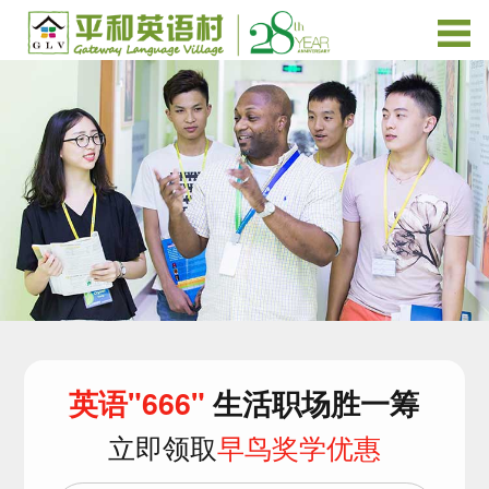
英语"666"
生活职场胜一筹
立即领取
早鸟奖学优惠