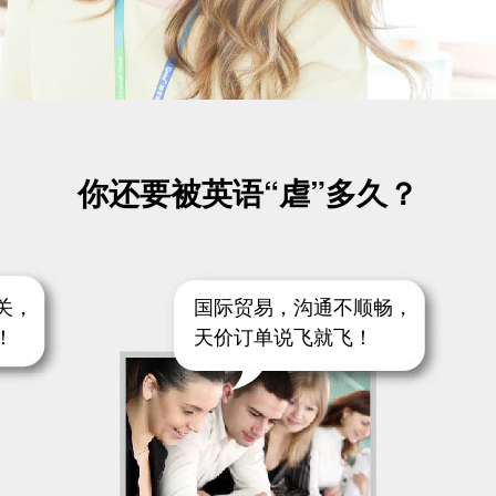
你还要被英语“虐”多久？
关，
国际贸易，沟通不顺畅，
！
天价订单说飞就飞！