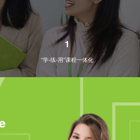
1
“学-练-用”课程一体化
e