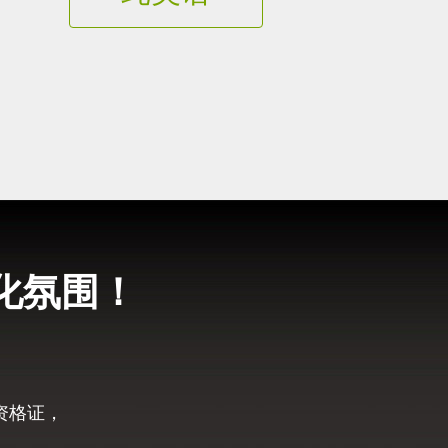
化氛围！
资格证，