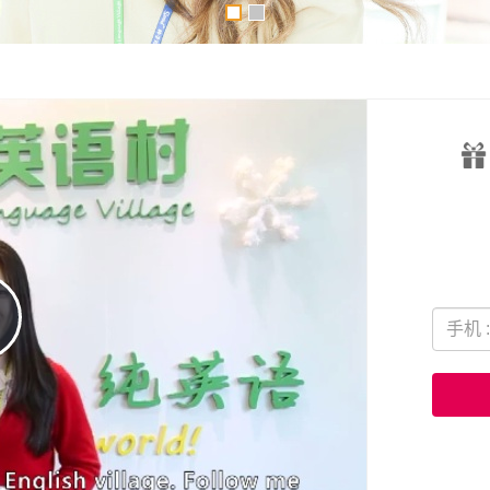
lay
ideo