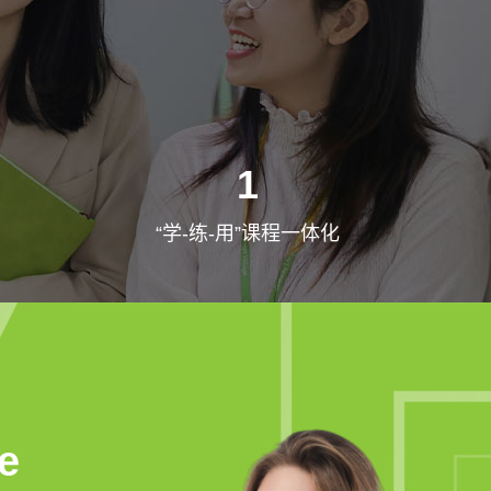
1
“学-练-用”课程一体化
e