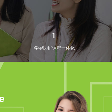
1
“学-练-用”课程一体化
e