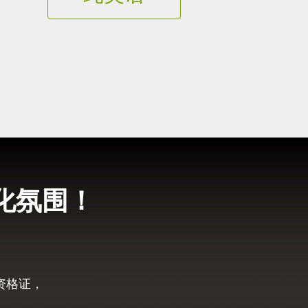
化氛围！
资格证，