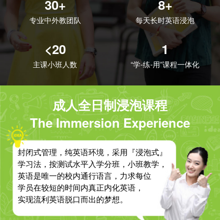
30+
8+
专业中外教团队
每天长时英语浸泡
<20
1
主课小班人数
“学-练-用”课程一体化
成人全日制浸泡课程
The Immersion Experience
封闭式管理，纯英语环境，采用『浸泡式』
学习法，按测试水平入学分班，小班教学，
英语是唯一的校内通行语言，力求每位
学员在较短的时间内真正内化英语，
实现流利英语脱口而出的梦想。