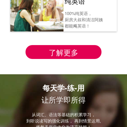
纯英语
100%纯英语，
厨房大叔和清洁阿姨
都能飚英语！
了解更多
每天学-练-用
让所学即所得
从词汇、语法等基础的积累学习，
到听说读写的强化训练， 再到情景运用,
将每天所学内化为语言技能！