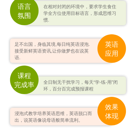
语言
在相对封闭的环境中，要求学生食住
学全方位使用目标语言，形成思维习
氛围
惯.
英语
足不出国，身临其境,每日纯英语浸泡.
接受新鲜英语资讯,让你做梦也在说英
应用
语.
课程
全日制无干扰学习，每天“学-练-用”闭
完成率
环，百分百完成预报课程
效果
浸泡式教学培养英语思维，英语脱口而
体现
出，说英语像说母语般简单流利。