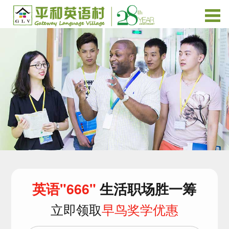
英语"666"
生活职场胜一筹
立即领取
早鸟奖学优惠