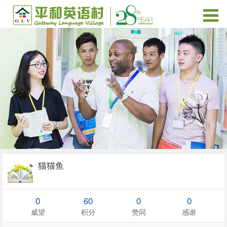
猫猫鱼
0
60
0
0
威望
积分
赞同
感谢