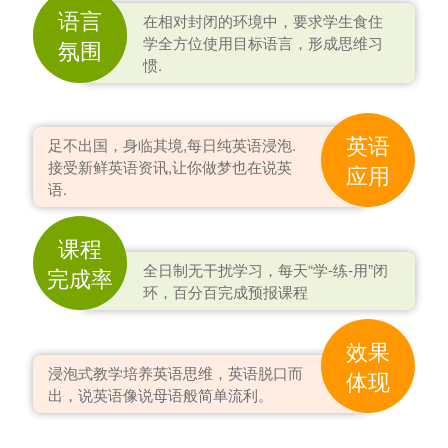
语言
在相对封闭的环境中，要求学生食住
学全方位使用目标语言，形成思维习
氛围
惯.
英语
足不出国，身临其境,每日纯英语浸泡.
接受新鲜英语资讯,让你做梦也在说英
应用
语.
课程
全日制无干扰学习，每天“学-练-用”闭
完成率
环，百分百完成预报课程
效果
浸泡式教学培养英语思维，英语脱口而
体现
出，说英语像说母语般简单流利。