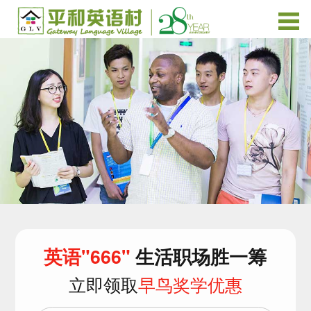
英语"666"
生活职场胜一筹
立即领取
早鸟奖学优惠