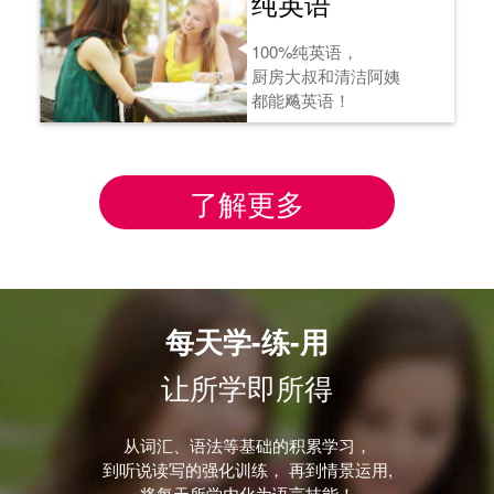
纯英语
100%纯英语，
厨房大叔和清洁阿姨
都能飚英语！
了解更多
每天学-练-用
让所学即所得
从词汇、语法等基础的积累学习，
到听说读写的强化训练， 再到情景运用,
将每天所学内化为语言技能！