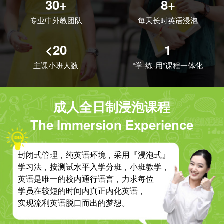
30+
8+
专业中外教团队
每天长时英语浸泡
<20
1
主课小班人数
“学-练-用”课程一体化
成人全日制浸泡课程
The Immersion Experience
封闭式管理，纯英语环境，采用『浸泡式』
学习法，按测试水平入学分班，小班教学，
英语是唯一的校内通行语言，力求每位
学员在较短的时间内真正内化英语，
实现流利英语脱口而出的梦想。