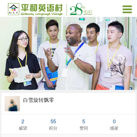
白雪旋转飘零
2
55
5
0
威望
积分
赞同
感谢