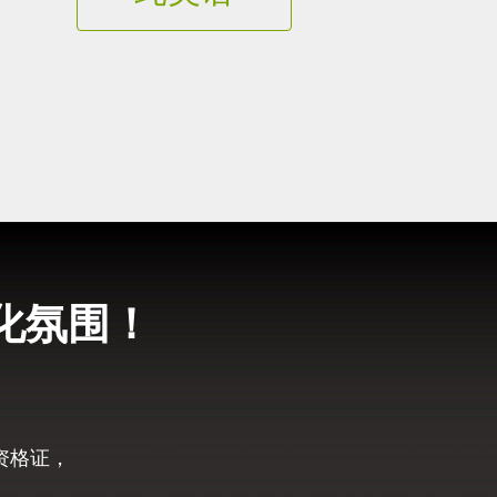
化氛围！
资格证，