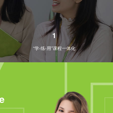
1
“学-练-用”课程一体化
e