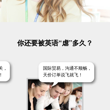
你还要被英语“虐”多久？
关，
国际贸易，沟通不顺畅，
！
天价订单说飞就飞！