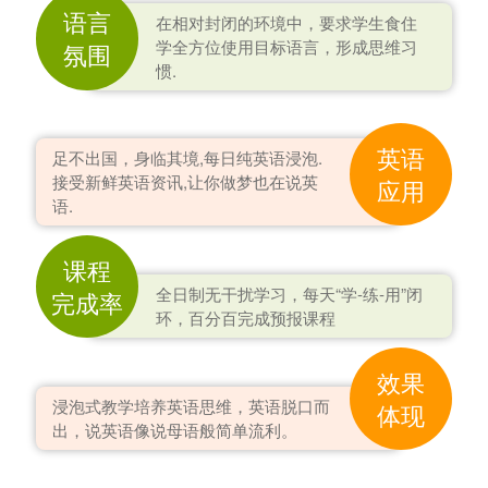
语言
在相对封闭的环境中，要求学生食住
学全方位使用目标语言，形成思维习
氛围
惯.
英语
足不出国，身临其境,每日纯英语浸泡.
接受新鲜英语资讯,让你做梦也在说英
应用
语.
课程
全日制无干扰学习，每天“学-练-用”闭
完成率
环，百分百完成预报课程
效果
浸泡式教学培养英语思维，英语脱口而
体现
出，说英语像说母语般简单流利。