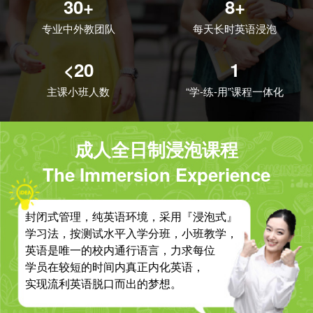
30+
8+
专业中外教团队
每天长时英语浸泡
<20
1
主课小班人数
“学-练-用”课程一体化
成人全日制浸泡课程
The Immersion Experience
封闭式管理，纯英语环境，采用『浸泡式』
学习法，按测试水平入学分班，小班教学，
英语是唯一的校内通行语言，力求每位
学员在较短的时间内真正内化英语，
实现流利英语脱口而出的梦想。