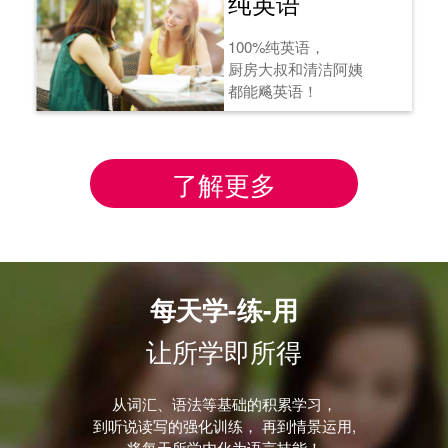
纯英语
100%纯英语，
厨房大叔和清洁阿姨
都能飚英语！
了解更多
每天学-练-用
让所学即所得
从词汇、语法等基础的积累学习，
到听说读写的强化训练， 再到情景运用,
将每天所学内化为语言技能！