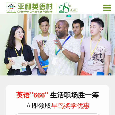
英语"666"
生活职场胜一筹
立即领取
早鸟奖学优惠