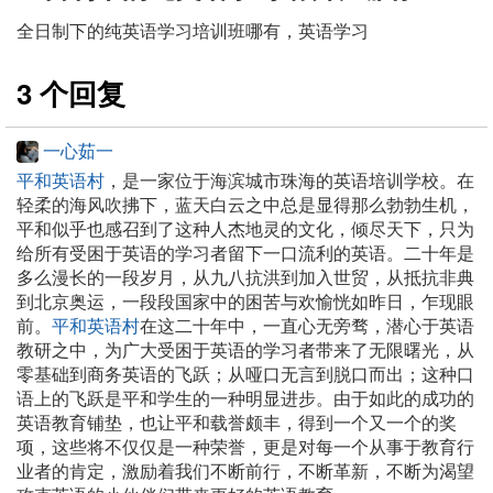
全日制下的纯英语学习培训班哪有，英语学习
3 个回复
一心茹一
平和英语村
，是一家位于海滨城市珠海的英语培训学校。在
轻柔的海风吹拂下，蓝天白云之中总是显得那么勃勃生机，
平和似乎也感召到了这种人杰地灵的文化，倾尽天下，只为
给所有受困于英语的学习者留下一口流利的英语。二十年是
多么漫长的一段岁月，从九八抗洪到加入世贸，从抵抗非典
到北京奥运，一段段国家中的困苦与欢愉恍如昨日，乍现眼
前。
平和英语村
在这二十年中，一直心无旁骛，潜心于英语
教研之中，为广大受困于英语的学习者带来了无限曙光，从
零基础到商务英语的飞跃；从哑口无言到脱口而出；这种口
语上的飞跃是平和学生的一种明显进步。由于如此的成功的
英语教育铺垫，也让平和载誉颇丰，得到一个又一个的奖
项，这些将不仅仅是一种荣誉，更是对每一个从事于教育行
业者的肯定，激励着我们不断前行，不断革新，不断为渴望