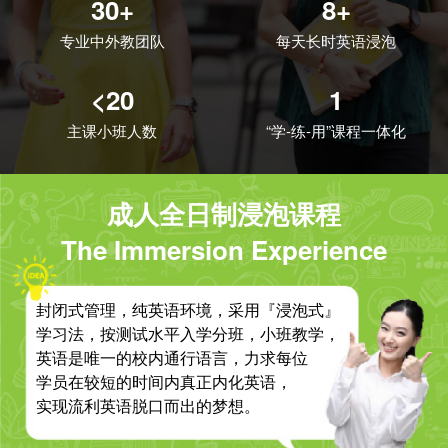
30+
8+
专业中外教团队
每天长时英语浸泡
<20
1
主课小班人数
“学-练-用”课程一体化
成人全日制浸泡课程
The Immersion Experience
封闭式管理，纯英语环境，采用『浸泡式』
学习法，按测试水平入学分班，小班教学，
英语是唯一的校内通行语言，力求每位
学员在较短的时间内真正内化英语，
实现流利英语脱口而出的梦想。