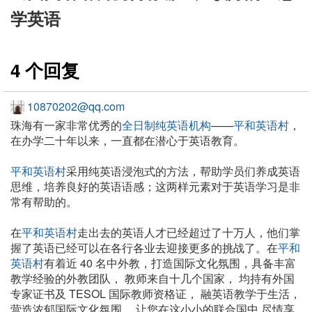
学英语
4 个回复
10870202@qq.com
珠海有一家非常优秀的
全日制纯英语机构
——
平和英语村
，
在办学二十年以来，一直都在潜心于英语教育。
平和英语村
采用纯英语浸泡式的方法，帮助学员们养成英语
思维，培养良好的英语语感；这两样元素对于英语学习是非
常有帮助的。
在
平和英语村
走出去的英语人才已经超过了十万人，他们掌
握了英语已经可以在各行各业去迎接更多的挑战了。在
平和
英语村
有着近 40 名中外教，打造国际文化氛围，具备丰富
教学经验的外教团队， 教师来自十几个国家， 均持有外国
专家证书及 TESOL 国际教师资格证， 融英语教学于生活，
营造浓郁国际文化氛围， 让您在这小小的联合国中 尽情享