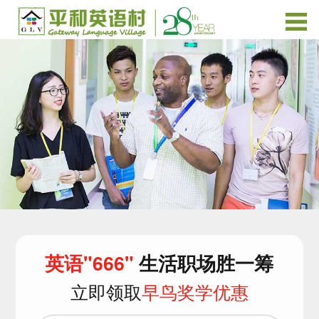
英语"666"
生活职场胜一筹
立即领取
早鸟奖学优惠