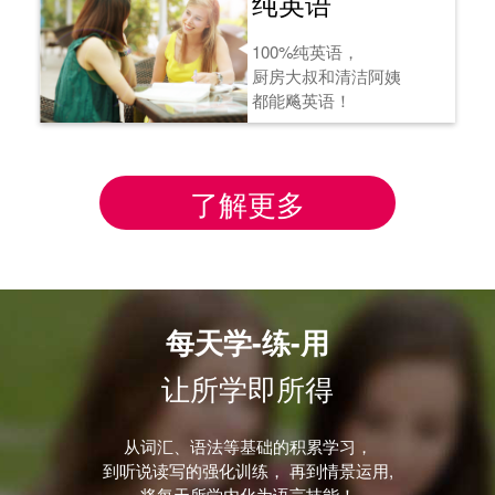
纯英语
100%纯英语，
厨房大叔和清洁阿姨
都能飚英语！
了解更多
每天学-练-用
让所学即所得
从词汇、语法等基础的积累学习，
到听说读写的强化训练， 再到情景运用,
将每天所学内化为语言技能！