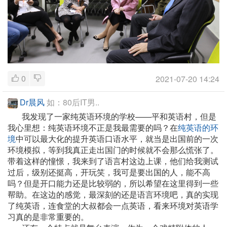
0
2021-07-20 14:24
Dr晨风
如：80后IT男..
我发现了一家纯英语环境的学校——平和英语村，但是
我心里想：纯英语环境不正是我最需要的吗？在
纯英语的环
境
中可以最大化的提升英语口语水平，就当是出国前的一次
环境模拟，等到我真正走出国门的时候就不会那么慌张了。
带着这样的憧憬，我来到了语言村这边上课，他们给我测试
过后，级别还挺高，开玩笑，我可是要出国的人，能不高
吗？但是开口能力还是比较弱的，所以希望在这里得到一些
帮助。在这边的感觉，最深刻的还是语言环境吧，真的实现
了纯英语，连食堂的大叔都会一点英语，看来环境对英语学
习真的是非常重要的。