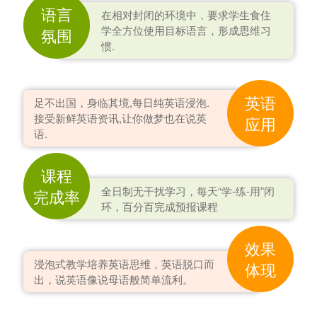
语言
在相对封闭的环境中，要求学生食住
学全方位使用目标语言，形成思维习
氛围
惯.
英语
足不出国，身临其境,每日纯英语浸泡.
接受新鲜英语资讯,让你做梦也在说英
应用
语.
课程
全日制无干扰学习，每天“学-练-用”闭
完成率
环，百分百完成预报课程
效果
浸泡式教学培养英语思维，英语脱口而
体现
出，说英语像说母语般简单流利。