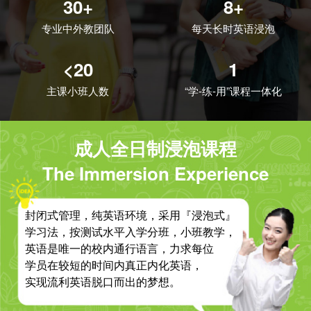
30+
8+
专业中外教团队
每天长时英语浸泡
<20
1
主课小班人数
“学-练-用”课程一体化
成人全日制浸泡课程
The Immersion Experience
封闭式管理，纯英语环境，采用『浸泡式』
学习法，按测试水平入学分班，小班教学，
英语是唯一的校内通行语言，力求每位
学员在较短的时间内真正内化英语，
实现流利英语脱口而出的梦想。