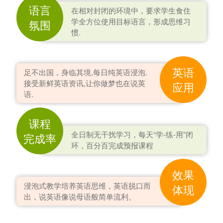
语言
在相对封闭的环境中，要求学生食住
学全方位使用目标语言，形成思维习
氛围
惯.
英语
足不出国，身临其境,每日纯英语浸泡.
接受新鲜英语资讯,让你做梦也在说英
应用
语.
课程
全日制无干扰学习，每天“学-练-用”闭
完成率
环，百分百完成预报课程
效果
浸泡式教学培养英语思维，英语脱口而
体现
出，说英语像说母语般简单流利。