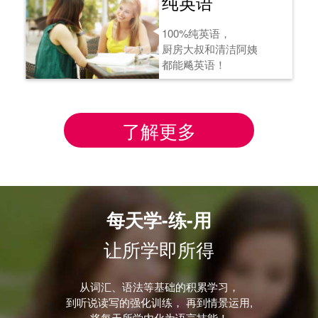
纯英语
100%纯英语，
厨房大叔和清洁阿姨
都能飚英语！
了解更多
每天学-练-用
让所学即所得
从词汇、语法等基础的积累学习，
到听说读写的强化训练， 再到情景运用,
将每天所学内化为语言技能！