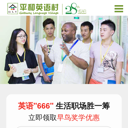
英语"666"
生活职场胜一筹
立即领取
早鸟奖学优惠