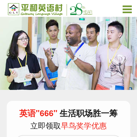
英语"666"
生活职场胜一筹
立即领取
早鸟奖学优惠