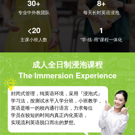
30+
8+
专业中外教团队
每天长时英语浸泡
<20
1
主课小班人数
“学-练-用”课程一体化
成人全日制浸泡课程
The Immersion Experience
封闭式管理，纯英语环境，采用『浸泡式』
学习法，按测试水平入学分班，小班教学，
英语是唯一的校内通行语言，力求每位
学员在较短的时间内真正内化英语，
实现流利英语脱口而出的梦想。