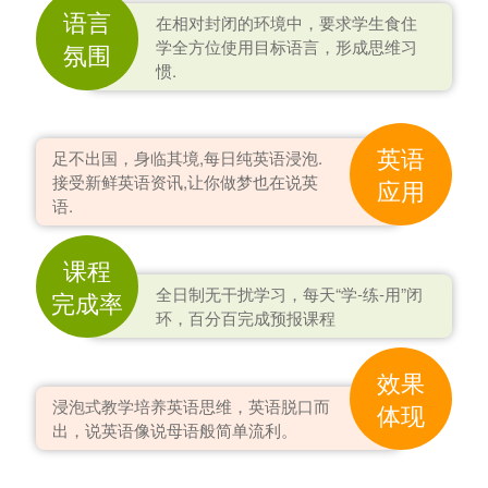
语言
在相对封闭的环境中，要求学生食住
学全方位使用目标语言，形成思维习
氛围
惯.
英语
足不出国，身临其境,每日纯英语浸泡.
接受新鲜英语资讯,让你做梦也在说英
应用
语.
课程
全日制无干扰学习，每天“学-练-用”闭
完成率
环，百分百完成预报课程
效果
浸泡式教学培养英语思维，英语脱口而
体现
出，说英语像说母语般简单流利。