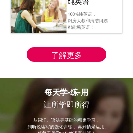
纯英语
100%纯英语，
厨房大叔和清洁阿姨
都能飚英语！
了解更多
每天学-练-用
让所学即所得
从词汇、语法等基础的积累学习，
到听说读写的强化训练， 再到情景运用,
将每天所学内化为语言技能！