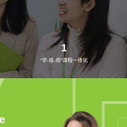
1
“学-练-用”课程一体化
e