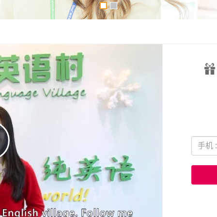
lay
ideo