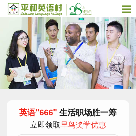
英语"666"
生活职场胜一筹
立即领取
早鸟奖学优惠