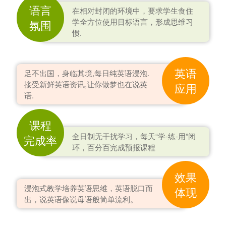
语言
在相对封闭的环境中，要求学生食住
学全方位使用目标语言，形成思维习
氛围
惯.
英语
足不出国，身临其境,每日纯英语浸泡.
接受新鲜英语资讯,让你做梦也在说英
应用
语.
课程
全日制无干扰学习，每天“学-练-用”闭
完成率
环，百分百完成预报课程
效果
浸泡式教学培养英语思维，英语脱口而
体现
出，说英语像说母语般简单流利。