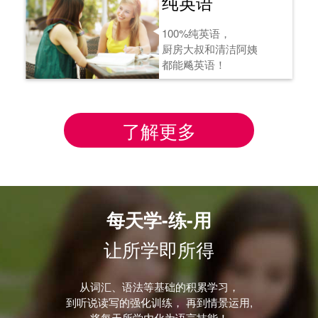
纯英语
100%纯英语，
厨房大叔和清洁阿姨
都能飚英语！
了解更多
每天学-练-用
让所学即所得
从词汇、语法等基础的积累学习，
到听说读写的强化训练， 再到情景运用,
将每天所学内化为语言技能！