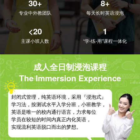
30+
8+
专业中外教团队
每天长时英语浸泡
<20
1
主课小班人数
“学-练-用”课程一体化
成人全日制浸泡课程
The Immersion Experience
封闭式管理，纯英语环境，采用『浸泡式』
学习法，按测试水平入学分班，小班教学，
英语是唯一的校内通行语言，力求每位
学员在较短的时间内真正内化英语，
实现流利英语脱口而出的梦想。