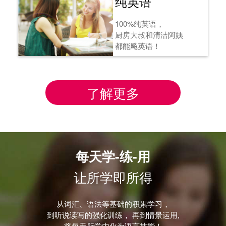
纯英语
100%纯英语，
厨房大叔和清洁阿姨
都能飚英语！
了解更多
每天学-练-用
让所学即所得
从词汇、语法等基础的积累学习，
到听说读写的强化训练， 再到情景运用,
将每天所学内化为语言技能！