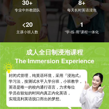
30+
8+
专业中外教团队
每天长时英语浸泡
<20
1
主课小班人数
“学-练-用”课程一体化
成人全日制浸泡课程
The Immersion Experience
封闭式管理，纯英语环境，采用『浸泡式』
学习法，按测试水平入学分班，小班教学，
英语是唯一的校内通行语言，力求每位
学员在较短的时间内真正内化英语，
实现流利英语脱口而出的梦想。