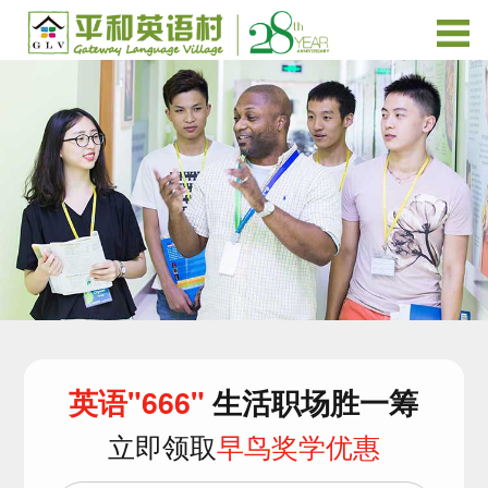
英语"666"
生活职场胜一筹
立即领取
早鸟奖学优惠