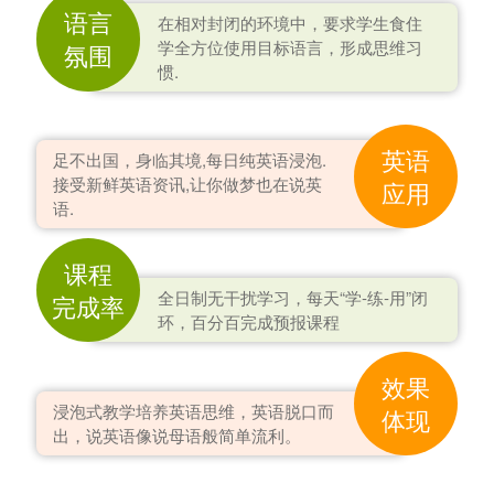
语言
在相对封闭的环境中，要求学生食住
学全方位使用目标语言，形成思维习
氛围
惯.
英语
足不出国，身临其境,每日纯英语浸泡.
接受新鲜英语资讯,让你做梦也在说英
应用
语.
课程
全日制无干扰学习，每天“学-练-用”闭
完成率
环，百分百完成预报课程
效果
浸泡式教学培养英语思维，英语脱口而
体现
出，说英语像说母语般简单流利。