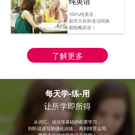
纯英语
100%纯英语，
厨房大叔和清洁阿姨
都能飚英语！
了解更多
每天学-练-用
让所学即所得
从词汇、语法等基础的积累学习，
到听说读写的强化训练， 再到情景运用,
将每天所学内化为语言技能！