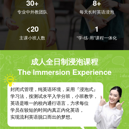
30+
8+
专业中外教团队
每天长时英语浸泡
<20
1
主课小班人数
“学-练-用”课程一体化
成人全日制浸泡课程
The Immersion Experience
封闭式管理，纯英语环境，采用『浸泡式』
学习法，按测试水平入学分班，小班教学，
英语是唯一的校内通行语言，力求每位
学员在较短的时间内真正内化英语，
实现流利英语脱口而出的梦想。