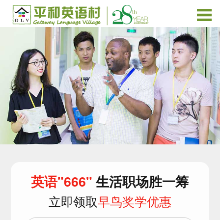
英语"666"
生活职场胜一筹
立即领取
早鸟奖学优惠