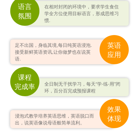
语言
在相对封闭的环境中，要求学生食住
学全方位使用目标语言，形成思维习
氛围
惯.
英语
足不出国，身临其境,每日纯英语浸泡.
接受新鲜英语资讯,让你做梦也在说英
应用
语.
课程
全日制无干扰学习，每天“学-练-用”闭
完成率
环，百分百完成预报课程
效果
浸泡式教学培养英语思维，英语脱口而
体现
出，说英语像说母语般简单流利。