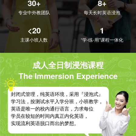
30+
8+
专业中外教团队
每天长时英语浸泡
<20
1
主课小班人数
“学-练-用”课程一体化
成人全日制浸泡课程
The Immersion Experience
封闭式管理，纯英语环境，采用『浸泡式』
学习法，按测试水平入学分班，小班教学，
英语是唯一的校内通行语言，力求每位
学员在较短的时间内真正内化英语，
实现流利英语脱口而出的梦想。