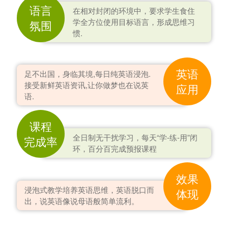
语言
在相对封闭的环境中，要求学生食住
学全方位使用目标语言，形成思维习
氛围
惯.
英语
足不出国，身临其境,每日纯英语浸泡.
接受新鲜英语资讯,让你做梦也在说英
应用
语.
课程
全日制无干扰学习，每天“学-练-用”闭
完成率
环，百分百完成预报课程
效果
浸泡式教学培养英语思维，英语脱口而
体现
出，说英语像说母语般简单流利。