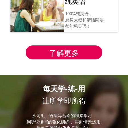
纯英语
100%纯英语，
厨房大叔和清洁阿姨
都能飚英语！
了解更多
每天学-练-用
让所学即所得
从词汇、语法等基础的积累学习，
到听说读写的强化训练， 再到情景运用,
将每天所学内化为语言技能！