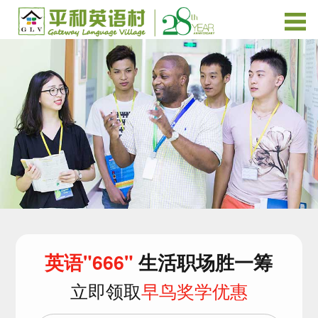
英语"666"
生活职场胜一筹
立即领取
早鸟奖学优惠