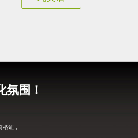
化氛围！
资格证，