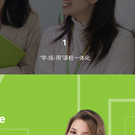
1
“学-练-用”课程一体化
e