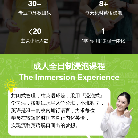
30+
8+
专业中外教团队
每天长时英语浸泡
<20
1
主课小班人数
“学-练-用”课程一体化
成人全日制浸泡课程
The Immersion Experience
封闭式管理，纯英语环境，采用『浸泡式』
学习法，按测试水平入学分班，小班教学，
英语是唯一的校内通行语言，力求每位
学员在较短的时间内真正内化英语，
实现流利英语脱口而出的梦想。