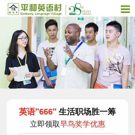
英语"666"
生活职场胜一筹
立即领取
早鸟奖学优惠