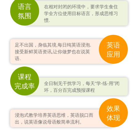
语言
在相对封闭的环境中，要求学生食住
学全方位使用目标语言，形成思维习
氛围
惯.
英语
足不出国，身临其境,每日纯英语浸泡.
接受新鲜英语资讯,让你做梦也在说英
应用
语.
课程
全日制无干扰学习，每天“学-练-用”闭
完成率
环，百分百完成预报课程
效果
浸泡式教学培养英语思维，英语脱口而
体现
出，说英语像说母语般简单流利。