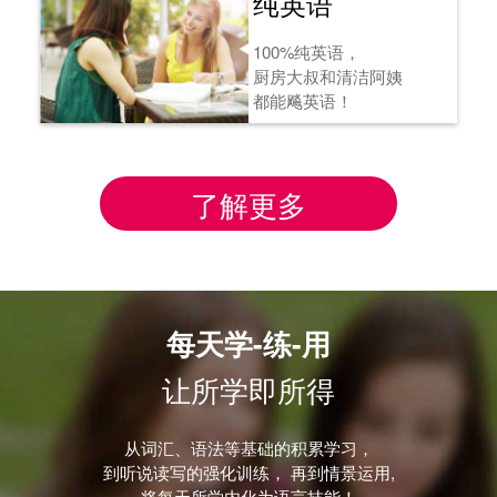
纯英语
100%纯英语，
厨房大叔和清洁阿姨
都能飚英语！
了解更多
每天学-练-用
让所学即所得
从词汇、语法等基础的积累学习，
到听说读写的强化训练， 再到情景运用,
将每天所学内化为语言技能！