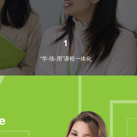
1
“学-练-用”课程一体化
e