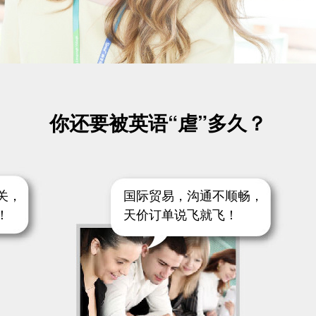
你还要被英语“虐”多久？
关，
国际贸易，沟通不顺畅，
！
天价订单说飞就飞！