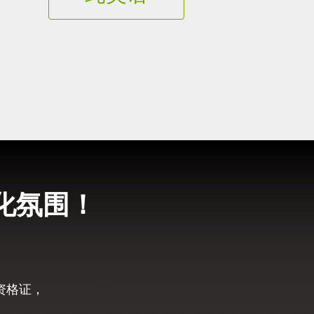
化氛围！
资格证，