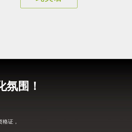
化氛围！
资格证，