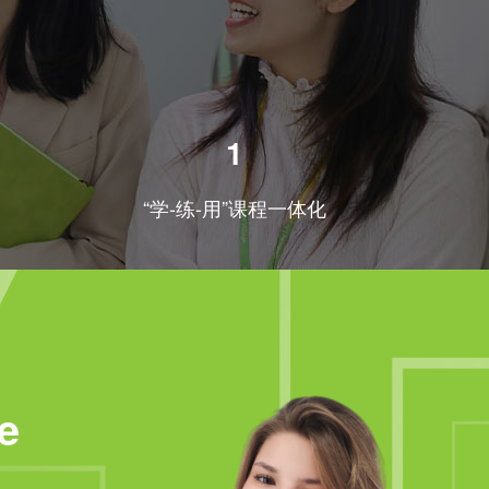
1
“学-练-用”课程一体化
e