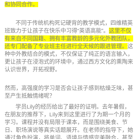
和协同合作。
不同于传统机构死记硬背的教学模式，四维精英
班致力于让孩子在快乐中习得“英语高能”。
这里不仅
有来自不同国籍、拥有丰富教龄的多元化外教团队，
还专门配备了专业班主任进行全天候的跟进管理。
这
种中外教结合的模式，不仅保证了纯正的语言输入，
更让孩子在浸泡式的环境中，通过西方文化的熏陶来
认识世界，开拓视野。
然而，高强度的学习是否会让孩子感到枯燥乏味，甚
至产生抵触情绪呢？
学员Lily的经历给出了最好的证明。去年暑假，
在朋友的推荐下，Lily来到这里进行了为期一个月的
学习。课程并没有局限于课本，而是围绕美食、节
日、职场演说等真实话题展开。在老师的指导下，她
通过角色扮演，将单词、语境与情感完美融合，甚至