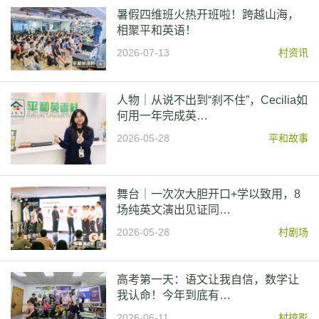
暑假四维班火热开班啦！跨越山海，
相聚平和英语！
2026-07-13
村资讯
人物｜从说不出到“刹不住”，Cecilia如
何用一年完成英…
2026-05-28
平和故事
舞台｜一次次大胆开口+学以致用，8
场纯英文演出见证同…
2026-05-28
村剧场
高考第一天：语文让我自信，数学让
我认命！今年到底有…
2026-06-11
村掠影