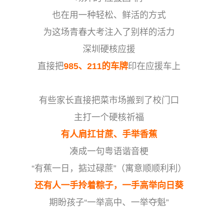
也在用一种轻松、鲜活的方式
为这场青春大考注入了别样的活力
深圳硬核应援
直接把
985、211的车牌
印在应援车上
有些家长直接把菜市场搬到了校门口
主打一个硬核祈福
有人肩扛甘蔗、手举香蕉
凑成一句粤语谐音梗
“有蕉一日，掂过碌蔗”（寓意顺顺利利）
还有人一手拎着粽子，一手高举向日葵
期盼孩子“一举高中、一举夺魁”