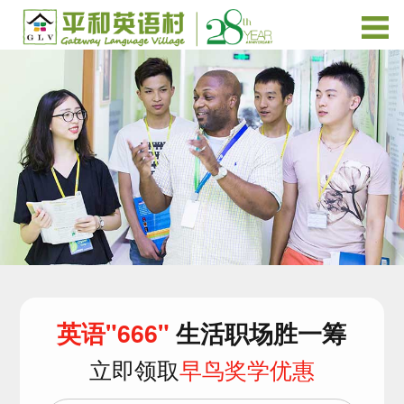
英语"666"
生活职场胜一筹
立即领取
早鸟奖学优惠