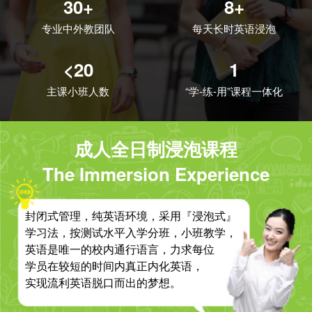
30+
8+
专业中外教团队
每天长时英语浸泡
<20
1
主课小班人数
“学-练-用”课程一体化
成人全日制浸泡课程
The Immersion Experience
封闭式管理，纯英语环境，采用『浸泡式』
学习法，按测试水平入学分班，小班教学，
英语是唯一的校内通行语言，力求每位
学员在较短的时间内真正内化英语，
实现流利英语脱口而出的梦想。