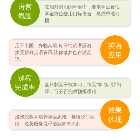
语言
在相对封闭的环境中，要求学生食住
学全方位使用目标语言，形成思维习
氛围
惯.
英语
足不出国，身临其境,每日纯英语浸泡.
接受新鲜英语资讯,让你做梦也在说英
应用
语.
课程
全日制无干扰学习，每天“学-练-用”闭
完成率
环，百分百完成预报课程
效果
浸泡式教学培养英语思维，英语脱口而
体现
出，说英语像说母语般简单流利。