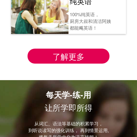
纯英语
100%纯英语，
厨房大叔和清洁阿姨
都能飚英语！
了解更多
每天学-练-用
让所学即所得
从词汇、语法等基础的积累学习，
到听说读写的强化训练， 再到情景运用,
将每天所学内化为语言技能！