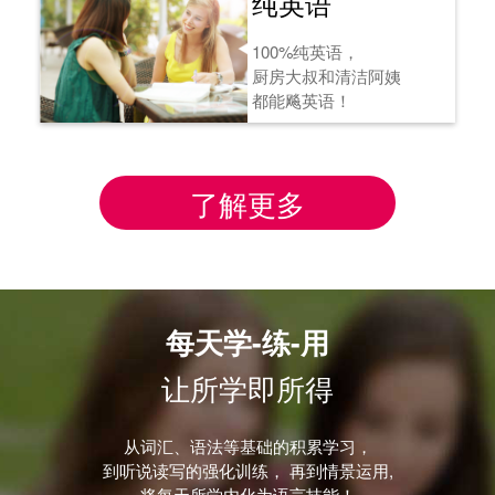
纯英语
100%纯英语，
厨房大叔和清洁阿姨
都能飚英语！
了解更多
每天学-练-用
让所学即所得
从词汇、语法等基础的积累学习，
到听说读写的强化训练， 再到情景运用,
将每天所学内化为语言技能！