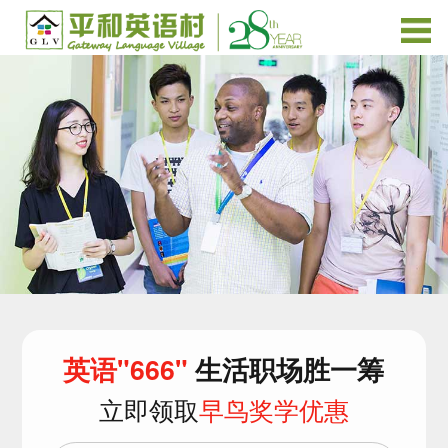
英语"666"
生活职场胜一筹
立即领取
早鸟奖学优惠