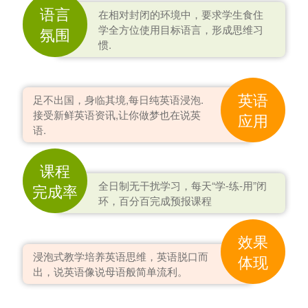
语言
在相对封闭的环境中，要求学生食住
学全方位使用目标语言，形成思维习
氛围
惯.
英语
足不出国，身临其境,每日纯英语浸泡.
接受新鲜英语资讯,让你做梦也在说英
应用
语.
课程
全日制无干扰学习，每天“学-练-用”闭
完成率
环，百分百完成预报课程
效果
浸泡式教学培养英语思维，英语脱口而
体现
出，说英语像说母语般简单流利。