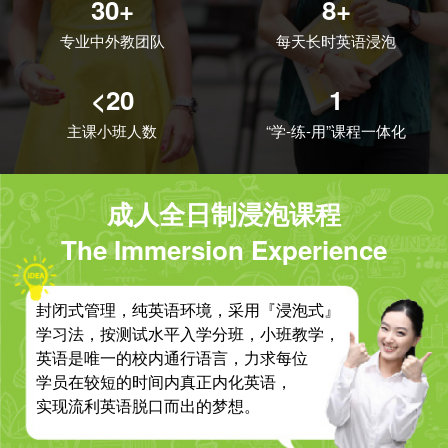
30+
8+
专业中外教团队
每天长时英语浸泡
<20
1
主课小班人数
“学-练-用”课程一体化
成人全日制浸泡课程
The Immersion Experience
封闭式管理，纯英语环境，采用『浸泡式』
学习法，按测试水平入学分班，小班教学，
英语是唯一的校内通行语言，力求每位
学员在较短的时间内真正内化英语，
实现流利英语脱口而出的梦想。