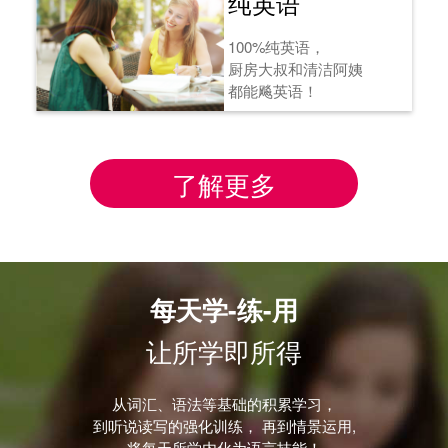
纯英语
100%纯英语，
厨房大叔和清洁阿姨
都能飚英语！
了解更多
每天学-练-用
让所学即所得
从词汇、语法等基础的积累学习，
到听说读写的强化训练， 再到情景运用,
将每天所学内化为语言技能！