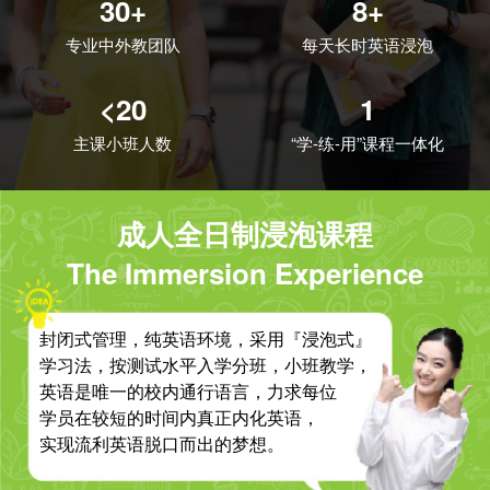
30+
8+
专业中外教团队
每天长时英语浸泡
<20
1
主课小班人数
“学-练-用”课程一体化
成人全日制浸泡课程
The Immersion Experience
封闭式管理，纯英语环境，采用『浸泡式』
学习法，按测试水平入学分班，小班教学，
英语是唯一的校内通行语言，力求每位
学员在较短的时间内真正内化英语，
实现流利英语脱口而出的梦想。