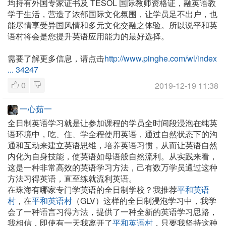
均持有外国专家证书及 TESOL 国际教师资格证，融英语教
学于生活，营造了浓郁国际文化氛围，让学员足不出户，也
能尽情享受异国风情和多元文化交融之体验。所以说平和英
语村将会是您提升英语应用能力的最好选择。
需要了解更多信息，请点击
http://www.pinghe.com/wl/index
... 34247
0
2019-12-19 11:38
一心茹一
全日制英语学习就是让参加课程的学员全时间段浸泡在纯英
语环境中，吃、住、学全程使用英语，通过自然状态下的沟
通和互动来建立英语思维，培养英语习惯，从而让英语自然
内化为自身技能，使英语如母语般自然流利。从实践来看，
这是一种非常高效的英语学习方法，己有数万学员通过这种
方法习得英语，直至练就流利英语。
在珠海有哪家专门学英语的全日制学校？我推荐
平和英语
村
，在
平和英语村
（GLV）这样的全日制浸泡学习中，我学
会了一种语言习得方法，提供了一种全新的英语学习思路，
我相信，即使有一天我离开了
平和英语村
，只要我坚持这种