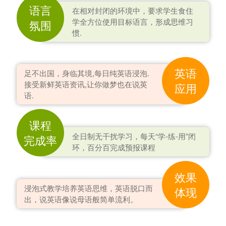
语言
在相对封闭的环境中，要求学生食住
学全方位使用目标语言，形成思维习
氛围
惯.
英语
足不出国，身临其境,每日纯英语浸泡.
接受新鲜英语资讯,让你做梦也在说英
应用
语.
课程
全日制无干扰学习，每天“学-练-用”闭
完成率
环，百分百完成预报课程
效果
浸泡式教学培养英语思维，英语脱口而
体现
出，说英语像说母语般简单流利。