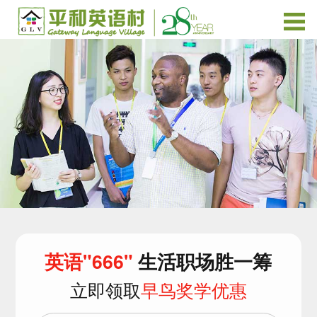
英语"666"
生活职场胜一筹
立即领取
早鸟奖学优惠