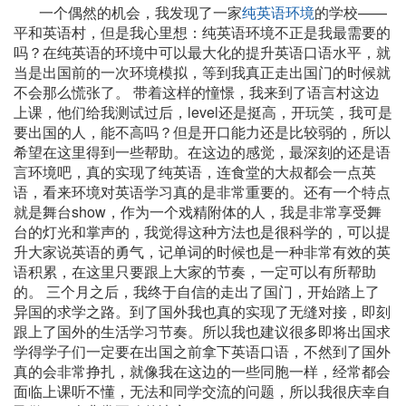
一个偶然的机会，我发现了一家
纯英语环境
的学校——
平和英语村，但是我心里想：纯英语环境不正是我最需要的
吗？在纯英语的环境中可以最大化的提升英语口语水平，就
当是出国前的一次环境模拟，等到我真正走出国门的时候就
不会那么慌张了。 带着这样的憧憬，我来到了语言村这边
上课，他们给我测试过后，level还是挺高，开玩笑，我可是
要出国的人，能不高吗？但是开口能力还是比较弱的，所以
希望在这里得到一些帮助。在这边的感觉，最深刻的还是语
言环境吧，真的实现了纯英语，连食堂的大叔都会一点英
语，看来环境对英语学习真的是非常重要的。还有一个特点
就是舞台show，作为一个戏精附体的人，我是非常享受舞
台的灯光和掌声的，我觉得这种方法也是很科学的，可以提
升大家说英语的勇气，记单词的时候也是一种非常有效的英
语积累，在这里只要跟上大家的节奏，一定可以有所帮助
的。 三个月之后，我终于自信的走出了国门，开始踏上了
异国的求学之路。到了国外我也真的实现了无缝对接，即刻
跟上了国外的生活学习节奏。所以我也建议很多即将出国求
学得学子们一定要在出国之前拿下英语口语，不然到了国外
真的会非常挣扎，就像我在这边的一些同胞一样，经常都会
面临上课听不懂，无法和同学交流的问题，所以我很庆幸自