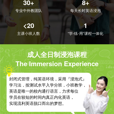
30+
8+
专业中外教团队
每天长时英语浸泡
<20
1
主课小班人数
“学-练-用”课程一体化
成人全日制浸泡课程
The Immersion Experience
封闭式管理，纯英语环境，采用『浸泡式』
学习法，按测试水平入学分班，小班教学，
英语是唯一的校内通行语言，力求每位
学员在较短的时间内真正内化英语，
实现流利英语脱口而出的梦想。