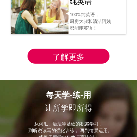
纯英语
100%纯英语，
厨房大叔和清洁阿姨
都能飚英语！
了解更多
每天学-练-用
让所学即所得
从词汇、语法等基础的积累学习，
到听说读写的强化训练， 再到情景运用,
将每天所学内化为语言技能！