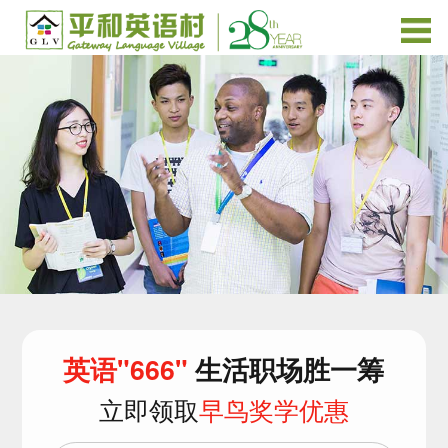
英语"666"
生活职场胜一筹
立即领取
早鸟奖学优惠