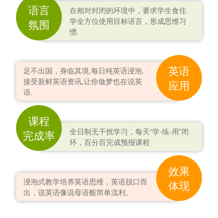
语言
在相对封闭的环境中，要求学生食住
学全方位使用目标语言，形成思维习
氛围
惯.
英语
足不出国，身临其境,每日纯英语浸泡.
接受新鲜英语资讯,让你做梦也在说英
应用
语.
课程
全日制无干扰学习，每天“学-练-用”闭
完成率
环，百分百完成预报课程
效果
浸泡式教学培养英语思维，英语脱口而
体现
出，说英语像说母语般简单流利。