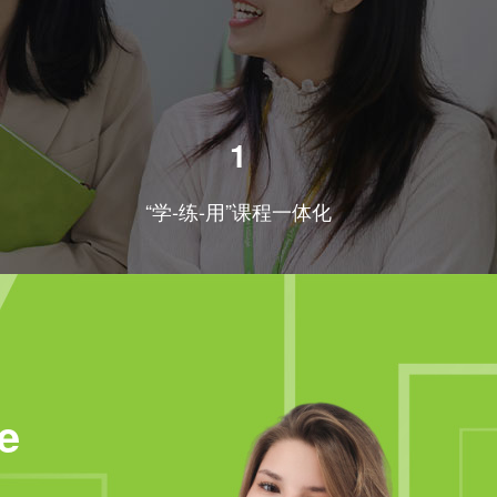
1
“学-练-用”课程一体化
e