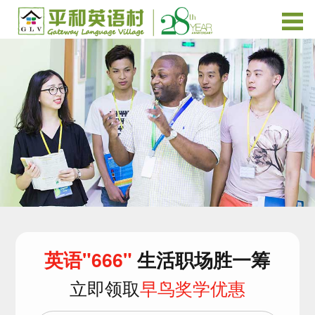
英语"666"
生活职场胜一筹
立即领取
早鸟奖学优惠