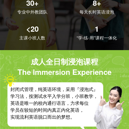
30+
8+
专业中外教团队
每天长时英语浸泡
<20
1
主课小班人数
“学-练-用”课程一体化
成人全日制浸泡课程
The Immersion Experience
封闭式管理，纯英语环境，采用『浸泡式』
学习法，按测试水平入学分班，小班教学，
英语是唯一的校内通行语言，力求每位
学员在较短的时间内真正内化英语，
实现流利英语脱口而出的梦想。