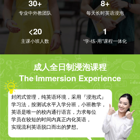
30+
8+
专业中外教团队
每天长时英语浸泡
<20
1
主课小班人数
“学-练-用”课程一体化
成人全日制浸泡课程
The Immersion Experience
封闭式管理，纯英语环境，采用『浸泡式』
学习法，按测试水平入学分班，小班教学，
英语是唯一的校内通行语言，力求每位
学员在较短的时间内真正内化英语，
实现流利英语脱口而出的梦想。