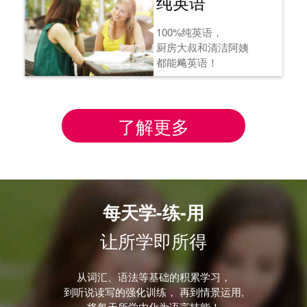
纯英语
100%纯英语，
厨房大叔和清洁阿姨
都能飚英语！
了解更多
每天学-练-用
让所学即所得
从词汇、语法等基础的积累学习，
到听说读写的强化训练， 再到情景运用,
将每天所学内化为语言技能！