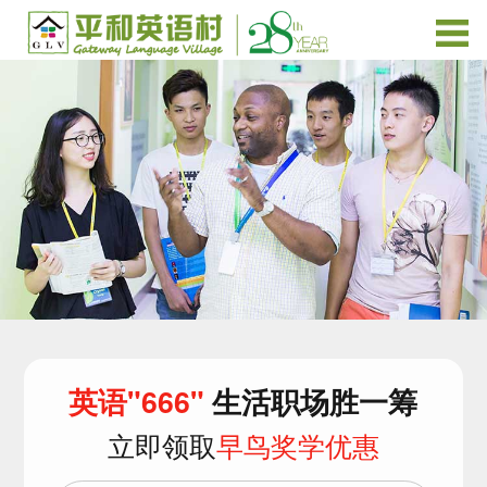
英语"666"
生活职场胜一筹
立即领取
早鸟奖学优惠