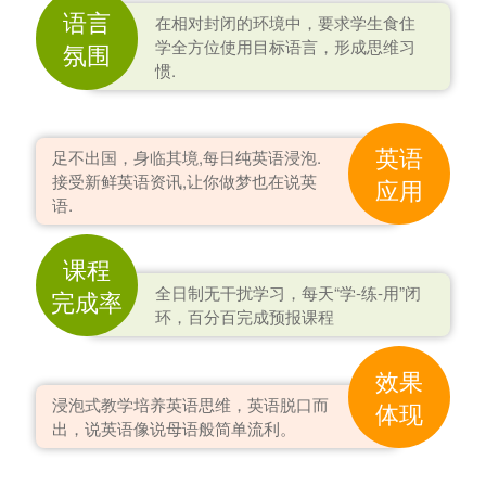
语言
在相对封闭的环境中，要求学生食住
学全方位使用目标语言，形成思维习
氛围
惯.
英语
足不出国，身临其境,每日纯英语浸泡.
接受新鲜英语资讯,让你做梦也在说英
应用
语.
课程
全日制无干扰学习，每天“学-练-用”闭
完成率
环，百分百完成预报课程
效果
浸泡式教学培养英语思维，英语脱口而
体现
出，说英语像说母语般简单流利。