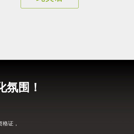
化氛围！
资格证，