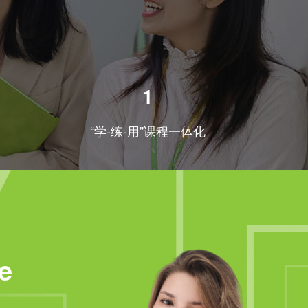
1
“学-练-用”课程一体化
e