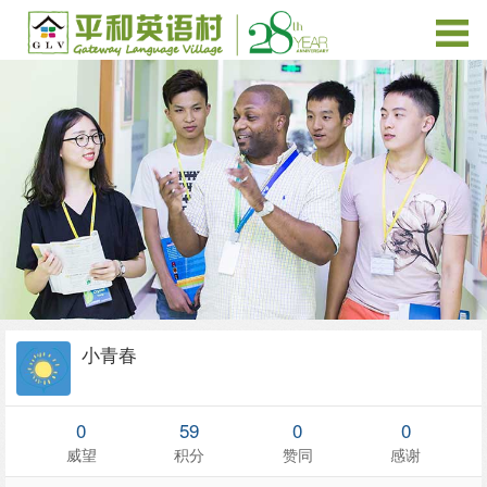
小青春
0
59
0
0
威望
积分
赞同
感谢