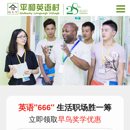
英语"666"
生活职场胜一筹
立即领取
早鸟奖学优惠