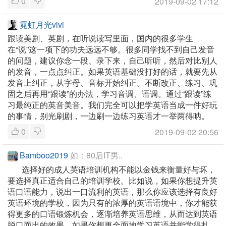
0
2019-09-02 17:12
霓虹月光vivi
跟读美剧、英剧，在听说读写里面，国内的很多学生
在“说”这一项下的功夫远远不够。很多同学找不到自己发音
的问题，建议你念一段、录下来，自己听听，然后对比别人
的发音，一点点纠正。如果英语基础没打好的话，就要先从
发音上纠正，从字母、音标开始纠正。不断改正、练习、巩
固之后再用“跟读”的办法，学习音调、语调。通过“跟读”练
习最纯正的英音美音。我们完全可以把学英语当成一件好玩
的事情，别光刷剧，一边刷一边练习英语才一举两得呐。
0
2019-09-02 20:56
Bamboo2019
如：80后IT男..
选择好的成人英语培训机构不能以金钱来衡量好与坏，
要选择真正适合自己的培训学校。比如说，如果你想提升英
语口语能力，说出一口流利的英语，那么你应该选择有良好
英语环境的学校，因为只有的浓厚的英语语境中，你才能获
得更多的口语锻炼机会，逐渐培养英语思维，从而达到英语
脱口而出的效果。如果你想更全面地学习英语并能学得扎