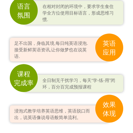
语言
在相对封闭的环境中，要求学生食住
学全方位使用目标语言，形成思维习
氛围
惯.
英语
足不出国，身临其境,每日纯英语浸泡.
接受新鲜英语资讯,让你做梦也在说英
应用
语.
课程
全日制无干扰学习，每天“学-练-用”闭
完成率
环，百分百完成预报课程
效果
浸泡式教学培养英语思维，英语脱口而
体现
出，说英语像说母语般简单流利。