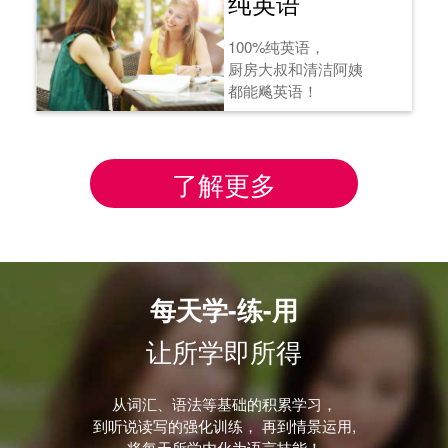
纯英语
100%纯英语，
厨房大叔和清洁阿姨
都能飚英语！
了解更多
每天学-练-用
让所学即所得
从词汇、语法等基础的积累学习，
到听说读写的强化训练， 再到情景运用,
将每天所学内化为语言技能！