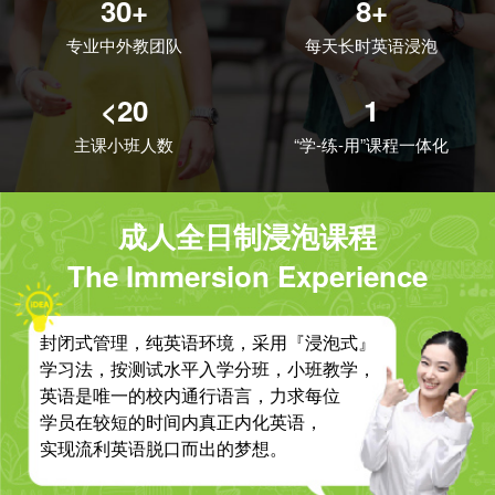
30+
8+
专业中外教团队
每天长时英语浸泡
<20
1
主课小班人数
“学-练-用”课程一体化
成人全日制浸泡课程
The Immersion Experience
封闭式管理，纯英语环境，采用『浸泡式』
学习法，按测试水平入学分班，小班教学，
英语是唯一的校内通行语言，力求每位
学员在较短的时间内真正内化英语，
实现流利英语脱口而出的梦想。