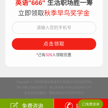
英语"666"
生活职场胜一筹
立即领取
秋季早鸟奖学金
点击领取
*己有
326
人领取优惠
Copyright © 平和英语村(珠海市平和语言文化培训学校)
粤ICP备11066329号-2
粤公网安备 44040202000471号
办学许可证编号：教民440402700000700号
免费咨询
拨打电话