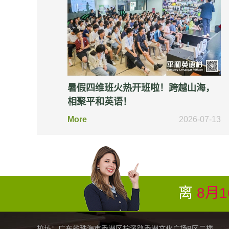
暑假四维班火热开班啦！跨越山海，
相聚平和英语！
More
2026-07-13
离
8月1
校址：广东省珠海市香洲区柠溪路香洲文化广场B区二楼 联系电话