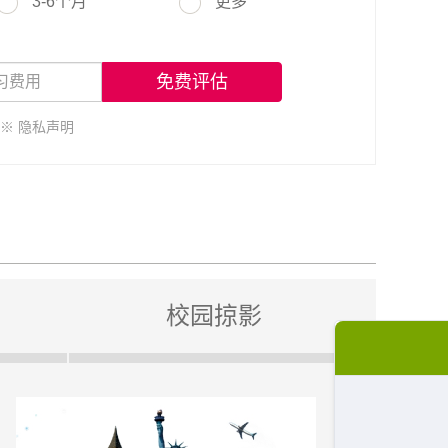
3-6个月
更多
免费评估
※ 隐私声明
校园掠影