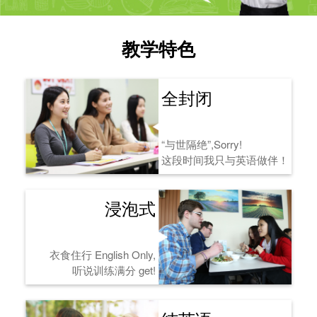
教学特色
全封闭
“与世隔绝”,Sorry!
这段时间我只与英语做伴！
浸泡式
衣食住行 English Only,
听说训练满分 get!