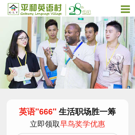
英语"666"
生活职场胜一筹
立即领取
早鸟奖学优惠