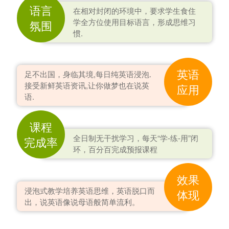
语言
在相对封闭的环境中，要求学生食住
学全方位使用目标语言，形成思维习
氛围
惯.
英语
足不出国，身临其境,每日纯英语浸泡.
接受新鲜英语资讯,让你做梦也在说英
应用
语.
课程
全日制无干扰学习，每天“学-练-用”闭
完成率
环，百分百完成预报课程
效果
浸泡式教学培养英语思维，英语脱口而
体现
出，说英语像说母语般简单流利。