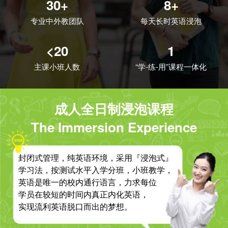
30+
8+
专业中外教团队
每天长时英语浸泡
<20
1
主课小班人数
“学-练-用”课程一体化
成人全日制浸泡课程
The Immersion Experience
封闭式管理，纯英语环境，采用『浸泡式』
学习法，按测试水平入学分班，小班教学，
英语是唯一的校内通行语言，力求每位
学员在较短的时间内真正内化英语，
实现流利英语脱口而出的梦想。