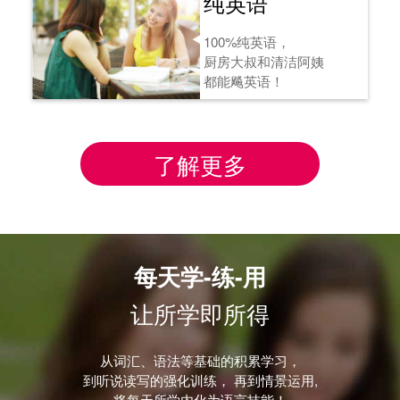
纯英语
100%纯英语，
厨房大叔和清洁阿姨
都能飚英语！
了解更多
每天学-练-用
让所学即所得
从词汇、语法等基础的积累学习，
到听说读写的强化训练， 再到情景运用,
将每天所学内化为语言技能！