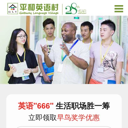
英语"666"
生活职场胜一筹
立即领取
早鸟奖学优惠