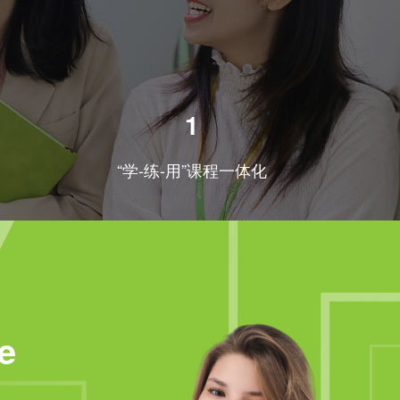
1
“学-练-用”课程一体化
e