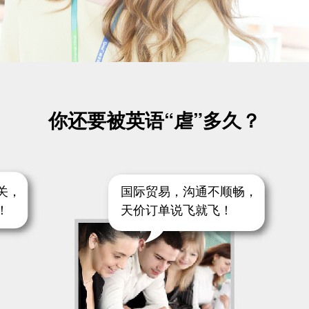
你还要被英语“虐”多久？
关，
国际贸易，沟通不顺畅，
！
天价订单说飞就飞！