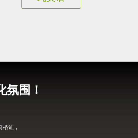
化氛围！
资格证，