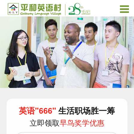
英语"666"
生活职场胜一筹
立即领取
早鸟奖学优惠