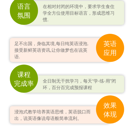
语言
在相对封闭的环境中，要求学生食住
学全方位使用目标语言，形成思维习
氛围
惯.
英语
足不出国，身临其境,每日纯英语浸泡.
接受新鲜英语资讯,让你做梦也在说英
应用
语.
课程
全日制无干扰学习，每天“学-练-用”闭
完成率
环，百分百完成预报课程
效果
浸泡式教学培养英语思维，英语脱口而
体现
出，说英语像说母语般简单流利。