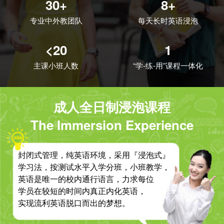
30+
8+
专业中外教团队
每天长时英语浸泡
<20
1
主课小班人数
“学-练-用”课程一体化
成人全日制浸泡课程
The Immersion Experience
封闭式管理，纯英语环境，采用『浸泡式』
学习法，按测试水平入学分班，小班教学，
英语是唯一的校内通行语言，力求每位
学员在较短的时间内真正内化英语，
实现流利英语脱口而出的梦想。