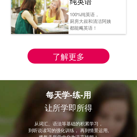
纯英语
100%纯英语，
厨房大叔和清洁阿姨
都能飚英语！
了解更多
每天学-练-用
让所学即所得
从词汇、语法等基础的积累学习，
到听说读写的强化训练， 再到情景运用,
将每天所学内化为语言技能！