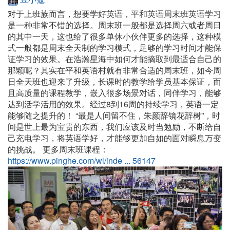
对于上班族而言，想要学好英语，平和英语周末班英语学习
是一种非常不错的选择。周末班一般都是选择周六或者周日
的其中一天，这也给了很多单休小伙伴更多的选择，这种模
式一般都是周末全天制的学习模式，足够的学习时间才能保
证学习的效果。在浩瀚星海中如何才能摘取到最适合自己的
那颗呢？其实在平和英语村就有非常合适的周末班，如今周
日全天班也迎来了升级，长课时的教学给学员基本保证，而
且高质量的课程教学，嵌入很多场景对话，同伴学习，能够
达到活学活用的效果。经过8到16周的持续学习，英语一定
能够随之提升的！ “最是人间留不住，朱颜辞镜花辞树”，时
间是世上最为宝贵的东西，我们应该及时当勉励，不断给自
己充电学习，将英语学好，才能够更加自如的面对瞬息万变
的挑战。
更多周末班课程：
https://www.pinghe.com/wl/inde ... 56147