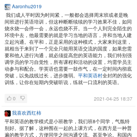
Aaronhu2019
我们成人平时因为时间紧，一般都会选择周末班或者是晚
间班进行英语培训，但这种断断续续的学习效果不佳，如同
烧水烧一会停一会，永远也烧不开。当一个人到完全陌生的
环境中去，他最需要的就是学习当地的语言，并和当地人建
立起沟通。在平和，正是采用的这种模式，大家来到这里，
就相当于来到了一个完全只能用英语交流的国度，如果您需
要和他人进行沟通，就必须提高您的英语能力，我们特别强
调学员的学习自觉性，所有课程和活动的设置，均需学员主
动参与和配合。学英语也需要一鼓作气，在一定时间内彻底
突破，以免战线过长，进步微弱。
平和英语村
全封闭的强化
训练，让你在短期内突破听说，练就一口流利的英语。
0
2021-04-25 18:37
我喜欢西红柿
平和英语的教学模式是小班教学，我们班8个同学，气氛特
别好。据了解，这种围在一起的上课方式，在西方是一种普
遍的教学方式，方便同学之间沟通交流、甚至争论。和国内