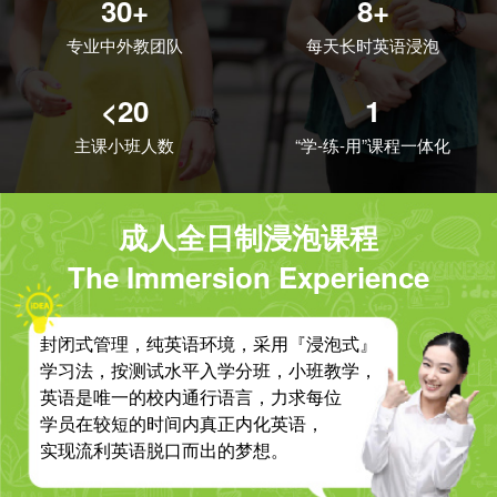
30+
8+
专业中外教团队
每天长时英语浸泡
<20
1
主课小班人数
“学-练-用”课程一体化
成人全日制浸泡课程
The Immersion Experience
封闭式管理，纯英语环境，采用『浸泡式』
学习法，按测试水平入学分班，小班教学，
英语是唯一的校内通行语言，力求每位
学员在较短的时间内真正内化英语，
实现流利英语脱口而出的梦想。