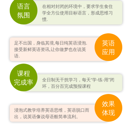
语言
在相对封闭的环境中，要求学生食住
学全方位使用目标语言，形成思维习
氛围
惯.
英语
足不出国，身临其境,每日纯英语浸泡.
接受新鲜英语资讯,让你做梦也在说英
应用
语.
课程
全日制无干扰学习，每天“学-练-用”闭
完成率
环，百分百完成预报课程
效果
浸泡式教学培养英语思维，英语脱口而
体现
出，说英语像说母语般简单流利。