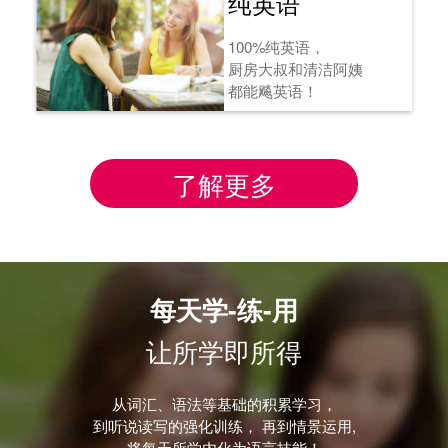
纯英语
100%纯英语，
厨房大叔和清洁阿姨
都能飚英语！
了解更多
每天学-练-用
让所学即所得
从词汇、语法等基础的积累学习，
到听说读写的强化训练， 再到情景运用,
将每天所学内化为语言技能！