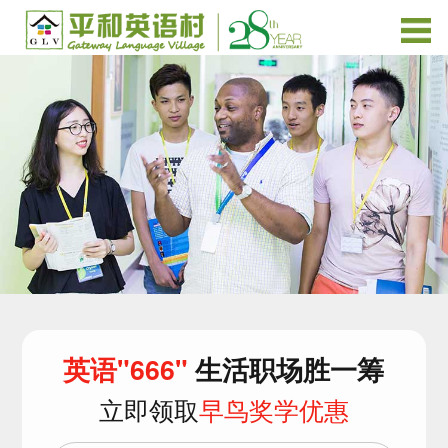
英语"666"
生活职场胜一筹
立即领取
早鸟奖学优惠