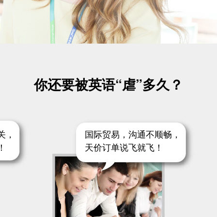
你还要被英语“虐”多久？
关，
国际贸易，沟通不顺畅，
！
天价订单说飞就飞！