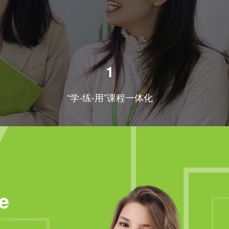
1
“学-练-用”课程一体化
e