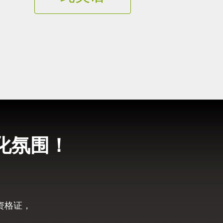
化氛围！
资格证，