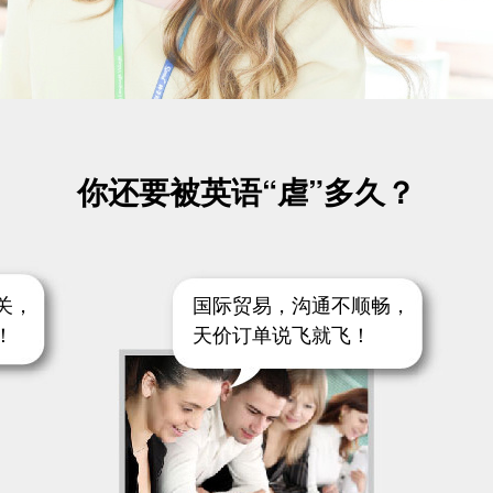
你还要被英语“虐”多久？
关，
国际贸易，沟通不顺畅，
！
天价订单说飞就飞！