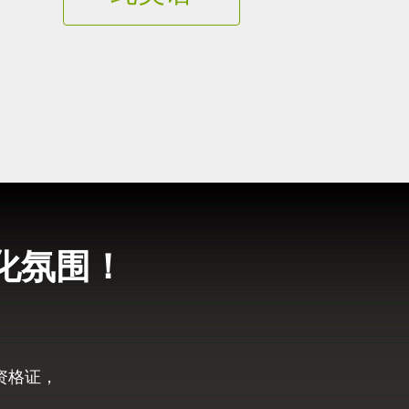
化氛围！
资格证，