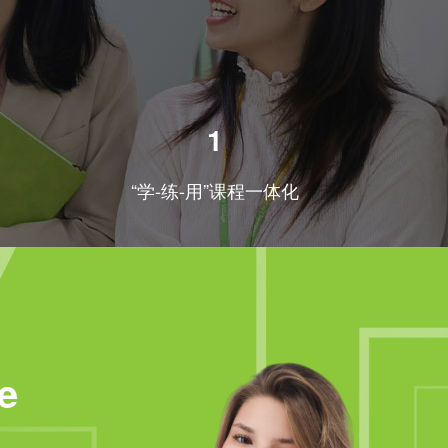
1
“学-练-用”课程一体化
e