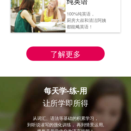
纯英语
100%纯英语，
厨房大叔和清洁阿姨
都能飚英语！
了解更多
每天学-练-用
让所学即所得
从词汇、语法等基础的积累学习，
到听说读写的强化训练， 再到情景运用,
将每天所学内化为语言技能！