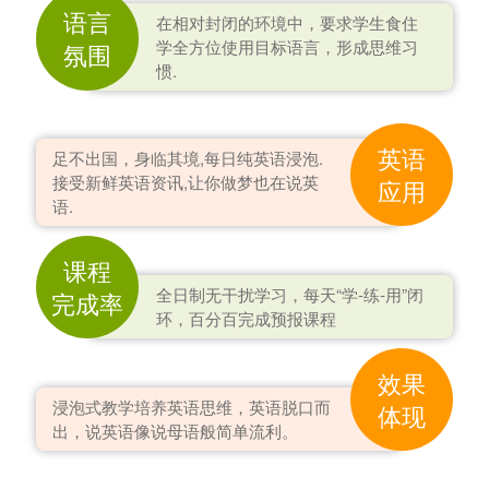
语言
在相对封闭的环境中，要求学生食住
学全方位使用目标语言，形成思维习
氛围
惯.
英语
足不出国，身临其境,每日纯英语浸泡.
接受新鲜英语资讯,让你做梦也在说英
应用
语.
课程
全日制无干扰学习，每天“学-练-用”闭
完成率
环，百分百完成预报课程
效果
浸泡式教学培养英语思维，英语脱口而
体现
出，说英语像说母语般简单流利。