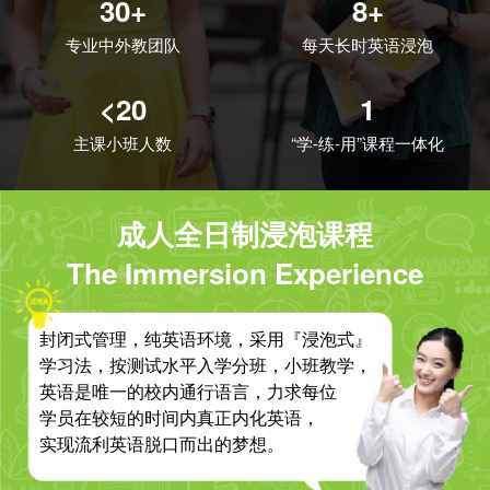
30+
8+
专业中外教团队
每天长时英语浸泡
<20
1
主课小班人数
“学-练-用”课程一体化
成人全日制浸泡课程
The Immersion Experience
封闭式管理，纯英语环境，采用『浸泡式』
学习法，按测试水平入学分班，小班教学，
英语是唯一的校内通行语言，力求每位
学员在较短的时间内真正内化英语，
实现流利英语脱口而出的梦想。