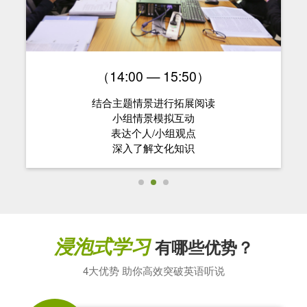
（16:10 — 17:00）
与学伴Role play
模拟现实高频对话场景
巩固记忆
让英语脱口而出
浸泡式学习
有哪些优势？
4大优势 助你高效突破英语听说