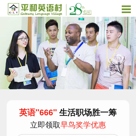
英语"666"
生活职场胜一筹
立即领取
早鸟奖学优惠