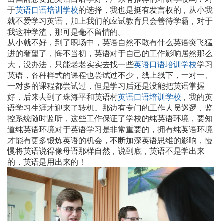
于
英语口语培训学校
的选择，我也是挺有发言权的，从小我
就不爱学习英语，加上我们的应试教育只会善待学霸，对于
我这种学渣，那可是毫不留情的。
从小就不好，到了职场中，英语自然不敢有什么英语突飞猛
进的奢望了，悔不当初，英语对于自己的工作影响居然那么
大，没办法，只能老老实实去找一些
英语口语培训学校
学习
英语，各种样式的课程也尝试过不少，线上线下，一对一、
一对多的课程都尝试过，但是学习后还是没能把英语掌握
好，后来去到了珠海平和英语村
英语口语培训学校
，我的英
语学习生涯才迎来了转机。那边有专门的工作人员巡逻，监
控系统随时监听，这些工作保证了学校的纯英语环境，要知
道纯英语环境对于英语学习是非常重要的，拥有纯英语环境
才能有更多锻炼英语的机会，不断加深英语思维的影响，慢
慢将英语说得像母语那样自然，说到底，英语不是学出来
的，英语是用出来的！